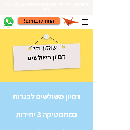
חדש! תכנית הלימודים החדשה עלתה לאתר: 172, 371,
372
!התחילו בחינם
דמיון משולשים לבגרות
במתמטיקה 3 יחידות