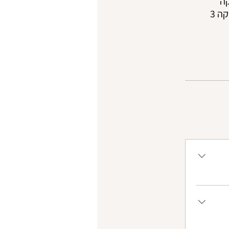
תיבה ופירמידה - טריגונומטריה במרחב | שאלון 802 | הכנה לבגרות במתמטיקה 3