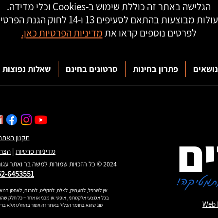
הגלישה באתר זה כוללת שימוש ב-Cookies וכלי מדידה.
ות מבוצעות בהתאם לסעיפים 13 ו-14 לחוק הגנת הפרטיות.
לפרטים נוספים קראו את
מדיניות הפרטיות כאן.
נושאים
פתרון בחינות
סרטונים בחינם
שאלות נפוצות
ים
תקנון האתר
מדיניות פרטיות
|
הצהר
2024 © כל הזכויות שמורות ל
משה בר ואתר עגור
52-6453551
תמטיקה!
אין לשכפל, להעתיק, לצלם, להקליט, לתרגם, לאחסן במאג
בכל אמצעי אלקטרוני, אופטי או מכני או אחר – כל חלק שה
Web 
סוג שהוא בחומר הכלול באתר זה אסור בהחלט אלא ב