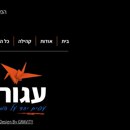
הפעול
בית
אודות
קהילה
כל ה
עגור
עפים יחד על המ
Design By GRAVITY