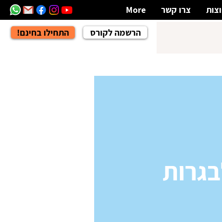
צות
צרו קשר
More
הרשמה לקורס
!התחילו בחינם
בגרות