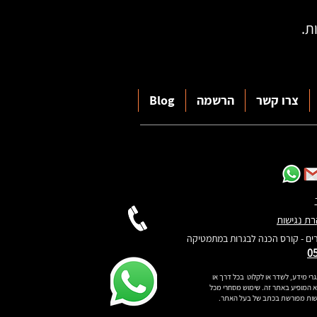
צרו קשר
הרשמה
Blog
חייגו למשה:
ת נגישות
052-6453551
ים - קורס הכנה לבגרות במתמטיקה
0
הצטרפו
לקהילת
רי מידע, לשדר או לקלוט בכל דרך או
עגורים בווטסאפ
וא המופיע באתר זה. שימוש מסחרי מכל
וקבלו תמיכה מיידית
רשות מפורשת בכתב של בעל האתר.