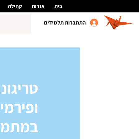
בית
אודות
קהילה
התחברות תלמידים
טריגונ
ופירמי
במתמט