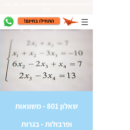
חדש! תכנית הלימודים החדשה עלתה לאתר: 172, 371,
372
!התחילו בחינם
שאלון 801 - משוואות
ופרבולות - בגרות