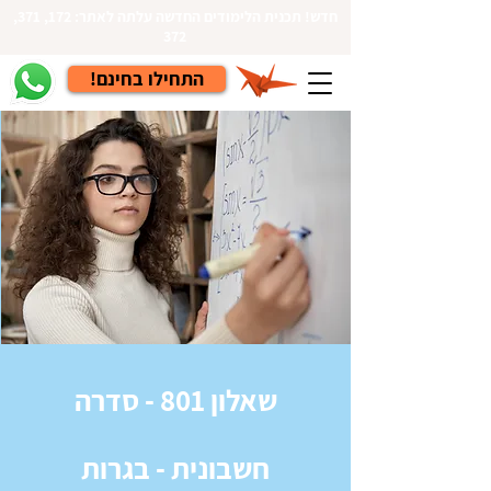
חדש! תכנית הלימודים החדשה עלתה לאתר: 172, 371,
372
!התחילו בחינם
שאלון 801 - סדרה
חשבונית - בגרות