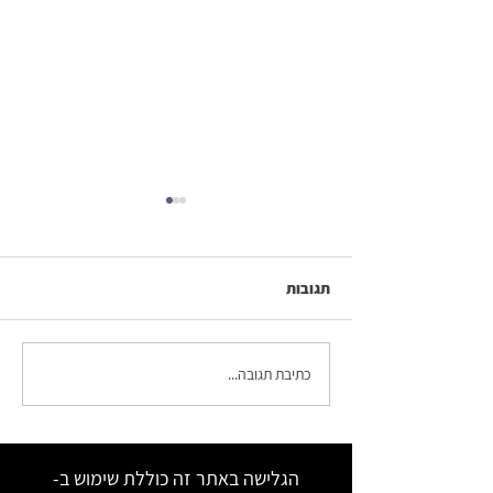
תגובות
כתיבת תגובה...
מעבר על כל נושא שאלון 801
של הבגרות במתמטיקה 3
יחידות
הגלישה באתר זה כוללת שימוש ב-