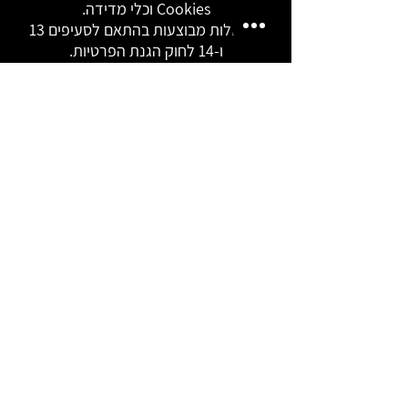
Cookies וכלי מדידה.
הפעולות מבוצעות בהתאם לסעיפים 13
ו-14 לחוק הגנת הפרטיות.
לפרטים נוספים קראו את
מדיניות הפרטיות
כאן.
תקנון האתר
מדיניות פרטיות
|
הצהרת נגישות
2024 © כל הזכויות שמורות ל
משה בר ואתר עגורים -
קורס הכנה לבגרות במתמטיקה
052-6453551
אין לשכפל, להעתיק, לצלם, להקליט, לתרגם, לאחסן
במאגרי מידע, לשדר או לקלוט בכל דרך או בכל
אמצעי אלקטרוני, אופטי או מכני או אחר – כל חלק
שהוא המופיע באתר זה. שימוש מסחרי מכל סוג שהוא
בחומר הכלול באתר זה אסור בהחלט אלא ברשות
מפורשת בכתב של בעל האתר.