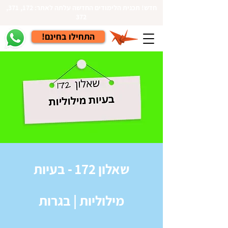
חדש! תכנית הלימודים החדשה עלתה לאתר: 172, 371,
372
!התחילו בחינם
שאלון 172 - בעיות
מילוליות | בגרות