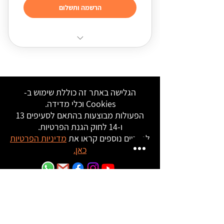
הרשמה ותשלום
גישה מלאה לכל שאלוני התוכנית הישנה
והחדשה
גישה מלאה לפתרונות תרגילי המאגר
הגלישה באתר זה כוללת שימוש ב-
Cookies וכלי מדידה.
גישה מלאה לפתרונות בחינות הבגרות
הפעולות מבוצעות בהתאם לסעיפים 13
ו-14 לחוק הגנת הפרטיות.
תמיכה מלאה לשאלות בקהילת
לפרטים נוספים קראו את
מדיניות הפרטיות
הוווטסאפ
כאן.
תקנון האתר
מדיניות פרטיות
|
הצהרת נגישות
2024 © כל הזכויות שמורות ל
משה בר ואתר עגורים -