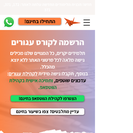
חדש! תכנית הלימודים החדשה עלתה לאתר: 172, 371,
372
!התחילו בחינם
הרשמה לקורס עגורים
תלמידים יקרים, כל המנויים שלנו מכילים
גישה מלאה לכל סרטוני האתר ללא יוצא
מהכלל.
בנוסף, תקבלו גישה מידית
לקהילת עגורים
:
עדכונים שוטפים,
ותמיכה אישית בקהילת
הווטסאפ.
הצטרפו לקהילת הווטסאפ בחינם!
עדיין מתלבטים? צפו בשיעור בחינם