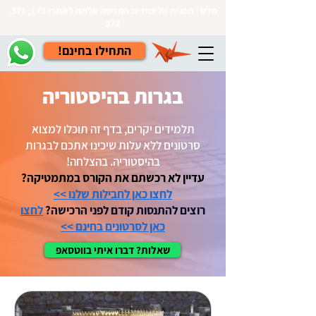
חדש! תכנית הלימודים החדשה עלתה לאתר: 172, 371,
372
!התחילו בחינם
בגרות בהיסטוריה
תלמידים יקרים, בדף זה תוכלו למצוא
סרטונים ללא עלות שיכינו אתכם לבגרות
בהיסטוריה. בהצלחה!
עדיין לא רכשתם את הקורס במתמטיקה?
לחצו כאן לחבילות שלנו >>
רוצים להתנסות קודם לפני הרכישה?
לחצו
כאן לסרטונים בחינם >>
שאלות? דברו איתי בווטסאפ