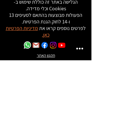
הגלישה באתר זה כוללת שימוש ב-
Cookies וכלי מדידה.
הפעולות מבוצעות בהתאם לסעיפים 13
ו-14 לחוק הגנת הפרטיות.
לפרטים נוספים קראו את
מדיניות הפרטיות
כאן.
תקנון האתר
מדיניות פרטיות
|
הצהרת נגישות
2024 © כל הזכויות שמורות ל
משה בר ואתר עגורים -
קורס הכנה לבגרות במתמטיקה
052-6453551
אין לשכפל, להעתיק, לצלם, להקליט, לתרגם, לאחסן
במאגרי מידע, לשדר או לקלוט בכל דרך או בכל
אמצעי אלקטרוני, אופטי או מכני או אחר – כל חלק
שהוא המופיע באתר זה. שימוש מסחרי מכל סוג שהוא
בחומר הכלול באתר זה אסור בהחלט אלא ברשות
מפורשת בכתב של בעל האתר.