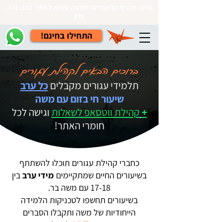
חדש! תכנית הלימודים החדשה עלתה לאתר: 172, 371,
372
!התחילו בחינם
ברוכים הבאים לקהילת עגורים
תלמידי עגורים מקבלים
כל ערב
שיעור חי בזום עם משה
+
קהילת ווטסאפ לשאלות
וגישה לכל
חומרי האתר!
כחברי קהילת עגורים תוכלו להשתתף
בשיעורים החיים שמתקיימים
מידי ערב
בין
17-18 עם משה בר.
בשיעורים תחשפו לטכניקות הלמידה
הייחודיות של משה ותקבלו הסברים