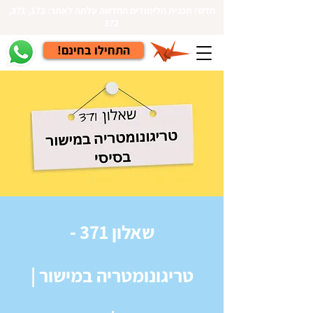
חדש! תכנית הלימודים החדשה עלתה לאתר: 172, 371,
372
!התחילו בחינם
שאלון 371 -
טריגונומטריה במישור |