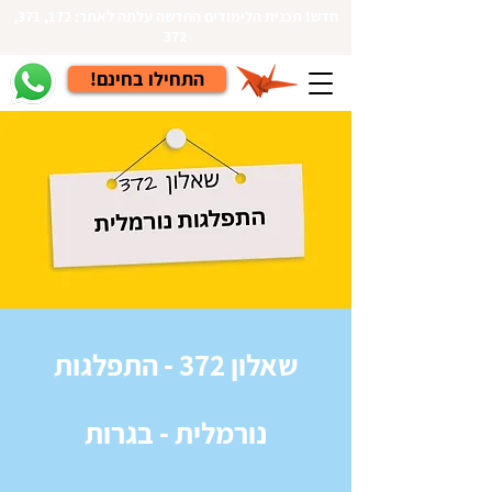
חדש! תכנית הלימודים החדשה עלתה לאתר: 172, 371,
372
!התחילו בחינם
שאלון 372 - התפלגות
נורמלית - בגרות